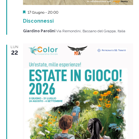
Segnalati
17 Giugno - 20:00
Disconnessi
Giardino Parolini
Via Remondini, Bassano del Grappa, Italia
LUN
22