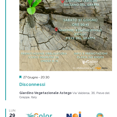
Segnalati
27 Giugno - 20:30
Disconnessi
Giardino Vegetazionale Astego
Via Valderoa, 36, Pieve del
Grappa, Italy
LUN
29