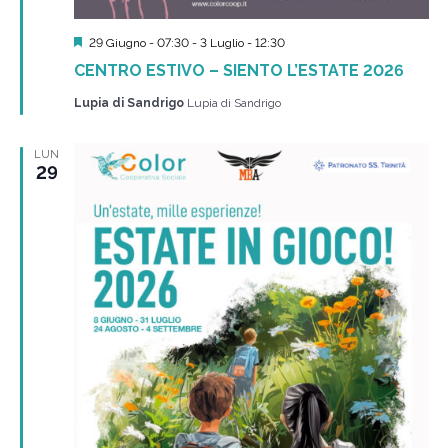
Segnalati
29 Giugno - 07:30
-
3 Luglio - 12:30
CENTRO ESTIVO – SIENTO L’ESTATE 2026
Lupia di Sandrigo
Lupia di Sandrigo
LUN
29