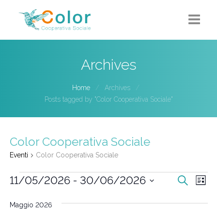
Home
Archives
Chi siamo
Home
Archives
5X1000
Posts tagged by "Color Cooperativa Sociale"
Progetti-Servizi
Color Cooperativa Sociale
Eventi
Eventi
Color Cooperativa Sociale
Contatti
Eventi
Eventi
Ev
11/05/2026
 - 
30/06/2026
Cerca
Lista
Vi
Ricer
Seleziona
Na
Maggio 2026
la
e