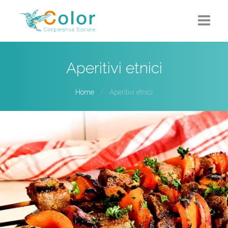
Home
Aperitivi etnici
Chi siamo
Home
Aperitivi etnici
5X1000
Progetti-Servizi
Eventi
Contatti