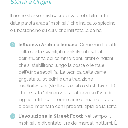
Storia e Origini
Il nome stesso, mishkaki, deriva probabilmente
dalla parola araba “mishkak”, che indica lo spiedino
o il bastoncino su cui viene infilzata la carne.
Influenza Araba e Indiana:
Come molti piatti
della costa swahili, il mishkaki è il risultato
dell’influenza dei commercianti arabi e indiani
che si stabilirono lungo la costa orientale
dell’Africa secoli fa. La tecnica della carne
grigliata su spiedini è una tradizione
mediorientale (simile ai kebab o shish tawook)
che è stata “africanizzata” attraverso l’uso di
ingredienti locali, come carne di manzo, capra
o pollo, marinata con i prodotti tipici della terra.
L’evoluzione in Street Food:
Nel tempo, il
mishkaki è diventato il re dei mercati notturni. È