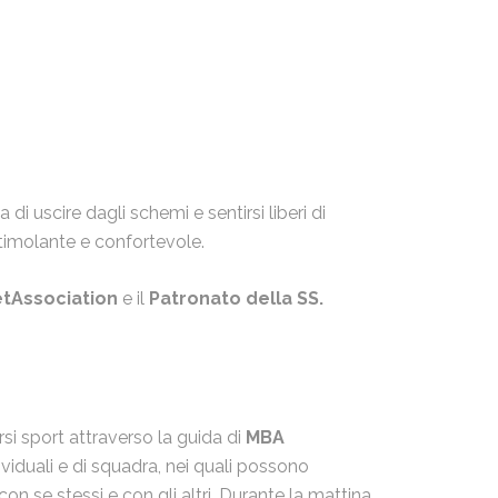
di uscire dagli schemi e sentirsi liberi di
stimolante e confortevole.
tAssociation
e il
Patronato della SS.
ersi sport attraverso la guida di
MBA
dividuali e di squadra, nei quali possono
on se stessi e con gli altri. Durante la mattina