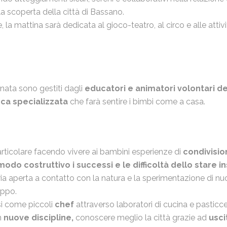
a scoperta della città di Bassano.
e, la mattina sarà dedicata al gioco-teatro, al circo e alle attiv
ata sono gestiti dagli
educatori e animatori volontari d
ca specializzata
che farà sentire i bimbi come a casa.
articolare facendo vivere ai bambini esperienze di
condivisio
n modo costruttivo i successi e le difficoltà dello stare 
l’aria aperta a contatto con la natura e la sperimentazione di n
uppo.
si come piccoli
chef
attraverso laboratori di cucina e pasticce
in
nuove discipline,
conoscere meglio la città grazie ad
usci