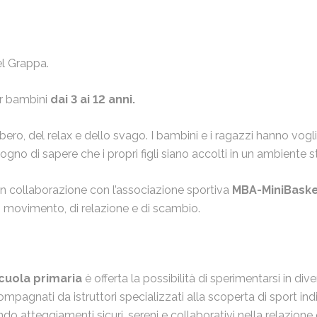
el Grappa.
r bambini
dai 3 ai 12 anni.
ero, del relax e dello svago. I bambini e i ragazzi hanno voglia 
gno di sapere che i propri figli siano accolti in un ambiente 
 in collaborazione con l’associazione sportiva
MBA-MiniBaske
i movimento, di relazione e di scambio.
cuola primaria
è offerta la possibilità di sperimentarsi in div
compagnati da istruttori specializzati alla scoperta di sport in
do atteggiamenti sicuri, sereni e collaborativi nella relazione c