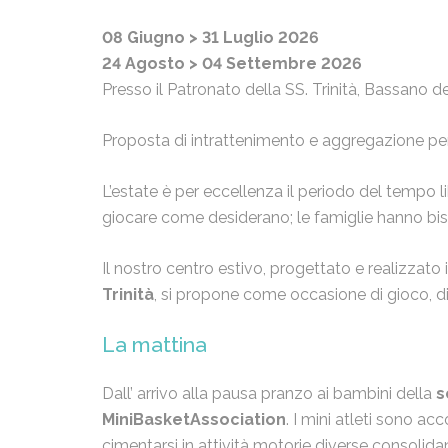
08 Giugno > 31 Luglio 2026
24 Agosto > 04 Settembre 2026
Presso il Patronato della SS. Trinità, Bassano d
Proposta di intrattenimento e aggregazione pe
L’estate è per eccellenza il periodo del tempo lib
giocare come desiderano; le famiglie hanno biso
Il nostro centro estivo, progettato e realizzato
Trinità
, si propone come occasione di gioco, d
La mattina
Dall’ arrivo alla pausa pranzo ai bambini della
s
MiniBasketAssociation
. I mini atleti sono ac
cimentarsi in attività motorie diverse consolidan