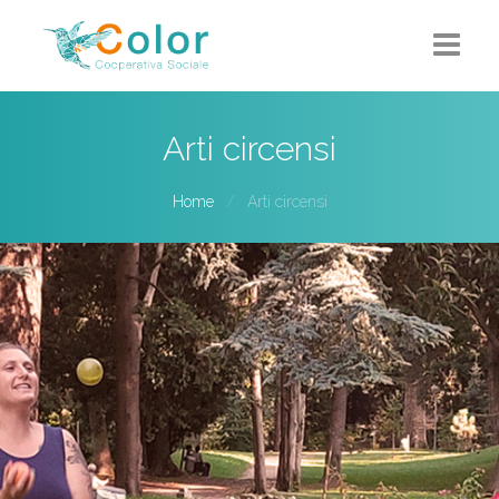
Home
Arti circensi
Chi siamo
Home
Arti circensi
5X1000
Progetti-Servizi
Eventi
Contatti