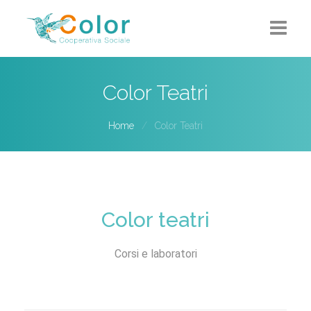
Home
Color Teatri
Chi siamo
Home
Color Teatri
5X1000
Progetti-Servizi
Eventi
Color teatri
Contatti
Corsi e laboratori