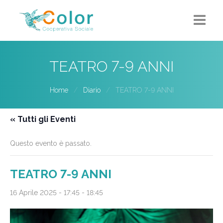
Home
TEATRO 7-9 ANNI
Chi siamo
Home
Diario
TEATRO 7-9 ANNI
5X1000
« Tutti gli Eventi
Progetti-Servizi
Questo evento è passato.
Eventi
Contatti
TEATRO 7-9 ANNI
16 Aprile 2025 - 17:45
-
18:45