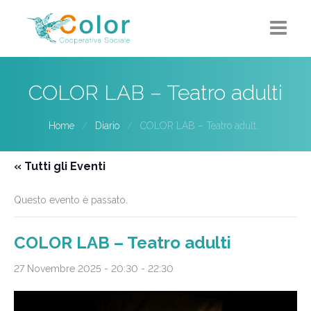
Home
COLOR LAB – Teatro adulti
Chi siamo
Home
Diario
COLOR LAB – Teatro adult...
5X1000
« Tutti gli Eventi
Progetti-Servizi
Questo evento è passato.
Eventi
Contatti
COLOR LAB – Teatro adulti
27 Novembre 2025 - 20:30
-
22:30