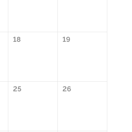
0
0
18
19
eventi,
eventi,
0
0
25
26
eventi,
eventi,