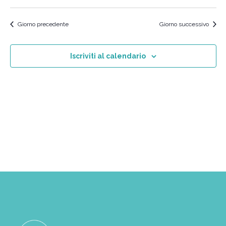
Vi
Ricer
Seleziona
2026
Na
la
e
Giorno precedente
Giorno successivo
data.
viste
Navig
Iscriviti al calendario