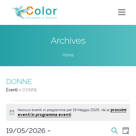
Home
Archives
Chi siamo
Home
5X1000
Progetti-Servizi
DONNE
Eventi
Eventi
DONNE
Eventi
Contatti
Nessun eventi in programma per 19 Maggio 2026. Vai ai
prossimi
for
Notice
eventi in programma eventi
.
19
Eventi
Ev
19/05/2026
Cerca
Maggio
Giorn