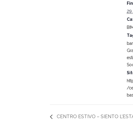
Fin
29
Ca
BI
Ta
ba
Gr
est
Soc
Si
htt
/ce
ba
CENTRO ESTIVO – SIENTO L’EST