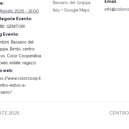
Email
Bassano del Grappa
,
e:
info@colorco
Italy
+ Google Maps
 Agosto 2025 - 16:00
tegorie Evento:
MBI
,
GENITORI
g Evento:
mbini
,
Bassano del
appa
,
Bimbi
,
centro
ivo
,
Color Cooperativa
iale
,
estate
,
ragazzi
to web:
ps://www.colorcoop.it
ntro-estivo-a-
ssano/
ATE 2025
CENTRO 