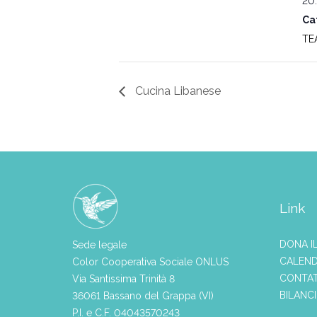
20:
Ca
TE
Cucina Libanese
Link
DONA I
Sede legale
CALEND
Color Cooperativa Sociale ONLUS
CONTAT
Via Santissima Trinità 8
BILANC
36061 Bassano del Grappa (VI)
P.I. e C.F. 04043570243