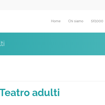
Home
Chi siamo
5X1000
ti
eatro adulti