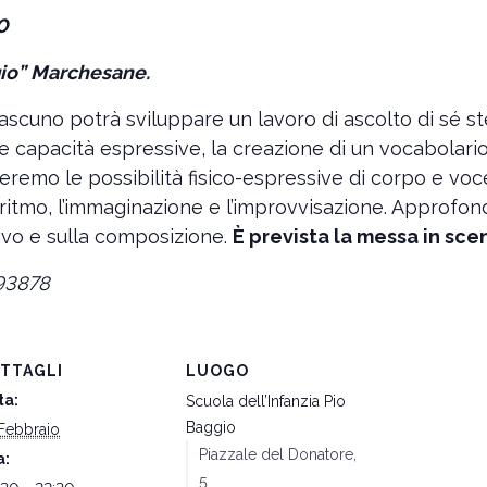
30
gio” Marchesane.
iascuno potrà sviluppare un lavoro di ascolto di sé st
e capacità espressive, la creazione di un vocabolari
eremo le possibilità fisico-espressive di corpo e voce, 
 il ritmo, l’immaginazione e l’improvvisazione. Approfon
tivo e sulla composizione.
È prevista la messa in scen
193878
TTAGLI
LUOGO
ta:
Scuola dell’Infanzia Pio
Baggio
Febbraio
Piazzale del Donatore,
a:
5