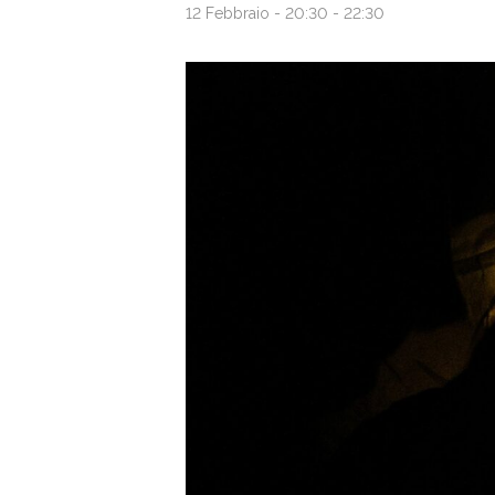
12 Febbraio - 20:30
-
22:30