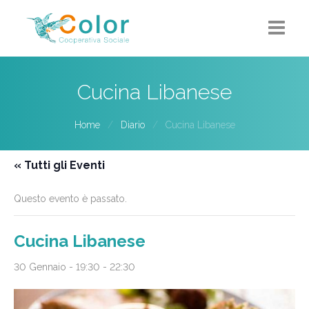
Home
Cucina Libanese
Chi siamo
Home
Diario
Cucina Libanese
5X1000
« Tutti gli Eventi
Progetti-Servizi
Questo evento è passato.
Eventi
Contatti
Cucina Libanese
30 Gennaio - 19:30
-
22:30