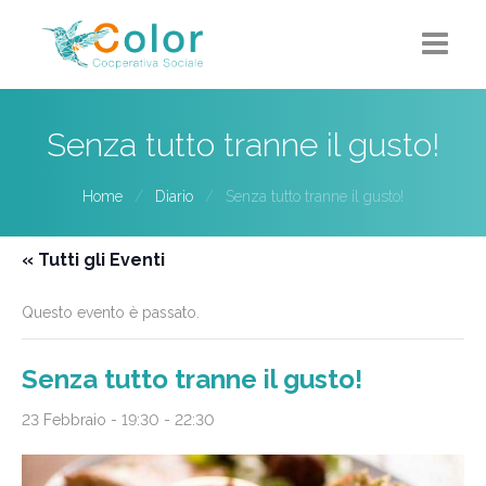
Home
Senza tutto tranne il gusto!
Chi siamo
Home
Diario
Senza tutto tranne il gusto!
5X1000
« Tutti gli Eventi
Progetti-Servizi
Questo evento è passato.
Eventi
Contatti
Senza tutto tranne il gusto!
23 Febbraio - 19:30
-
22:30