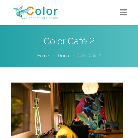
Home
Color Cafè 2
Chi siamo
Home
Diario
Color Cafè 2
5X1000
Progetti-Servizi
Eventi
Contatti